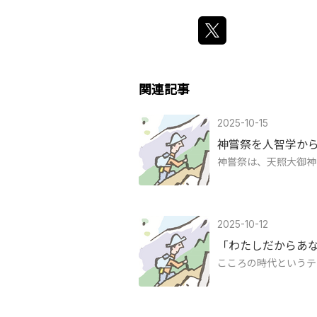
関連記事
2025-10-15
神嘗祭を人智学か
神嘗祭は、天照大御神
2025-10-12
「わたしだからあ
こころの時代というテ