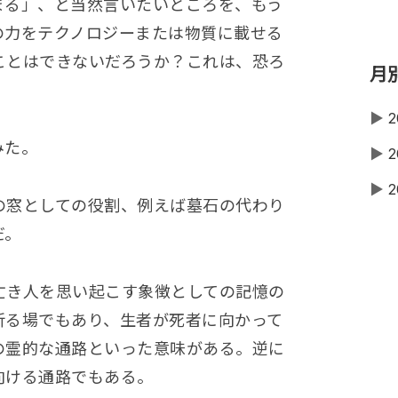
まる」、と当然言いたいところを、もう
の力をテクノロジーまたは物質に載せる
ことはできないだろうか？これは、恐ろ
月
▶
2
みた。
▶
2
▶
2
の窓としての役割、例えば墓石の代わり
だ。
亡き人を思い起こす象徴としての記憶の
祈る場でもあり、生者が死者に向かって
の霊的な通路といった意味がある。逆に
向ける通路でもある。