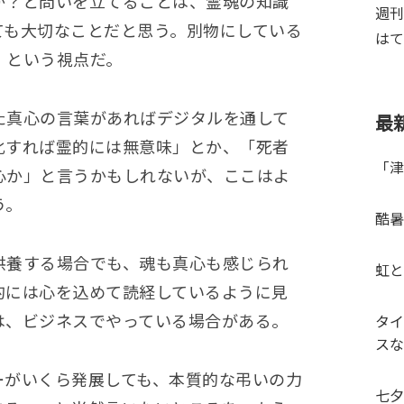
か？と問いを立てることは、霊魂の知識
週刊
ても大切なことだと思う。別物にしている
はて
、という視点だ。
た真心の言葉があればデジタルを通して
最
化すれば霊的には無意味」とか、「死者
「津
心か」と言うかもしれないが、ここはよ
う。
酷暑
供養する場合でも、魂も真心も感じられ
虹と
的には心を込めて読経しているように見
は、ビジネスでやっている場合がある。
タイ
スな
ーがいくら発展しても、本質的な弔いの力
七夕