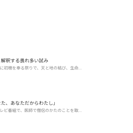
ら解釈する畏れ多い試み
に初穂を奉る祭りで、天と地の結び、生命…
なた、あなただからわたし」
レビ番組で、医師で僧侶のかたのことを取…